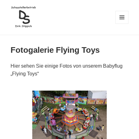
MENÜ
UND
Fischhaus & Kinderkarussell
WIDGETS
"Flying Toys" –
Fotogalerie Flying Toys
Karussellvermietung
Hier sehen Sie einige Fotos von unserem Babyflug
„Flying Toys“